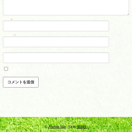
名前
*
メール
*
サイト
次回のコメントで使用するためブラウザーに自分の名前、メールアドレス、サイ
トを保存する。
©
Atelier Me
. Skin
第0版
.